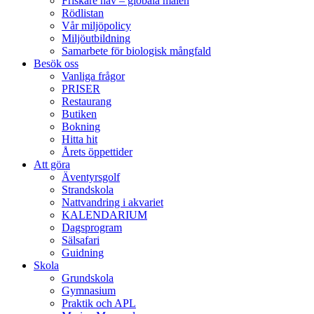
Friskare hav – globala målen
Rödlistan
Vår miljöpolicy
Miljöutbildning
Samarbete för biologisk mångfald
Besök oss
Vanliga frågor
PRISER
Restaurang
Butiken
Bokning
Hitta hit
Årets öppettider
Att göra
Äventyrsgolf
Strandskola
Nattvandring i akvariet
KALENDARIUM
Dagsprogram
Sälsafari
Guidning
Skola
Grundskola
Gymnasium
Praktik och APL