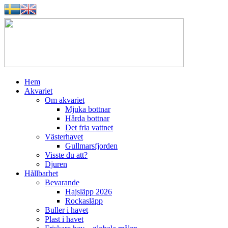
Hem
Akvariet
Om akvariet
Mjuka bottnar
Hårda bottnar
Det fria vattnet
Västerhavet
Gullmarsfjorden
Visste du att?
Djuren
Hållbarhet
Bevarande
Hajsläpp 2026
Rockasläpp
Buller i havet
Plast i havet