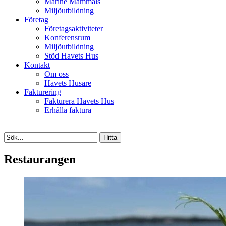
Marine Mammals
Miljöutbildning
Företag
Företagsaktiviteter
Konferensrum
Miljöutbildning
Stöd Havets Hus
Kontakt
Om oss
Havets Husare
Fakturering
Fakturera Havets Hus
Erhålla faktura
Restaurangen