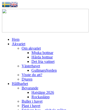
Hem
Akvariet
Om akvariet
Mjuka bottnar
Hårda bottnar
Det fria vattnet
Västerhavet
Gullmarsfjorden
Visste du att?
Djuren
Hållbarhet
Bevarande
Hajsläpp 2026
Rockasläpp
Buller i havet
Plast i havet