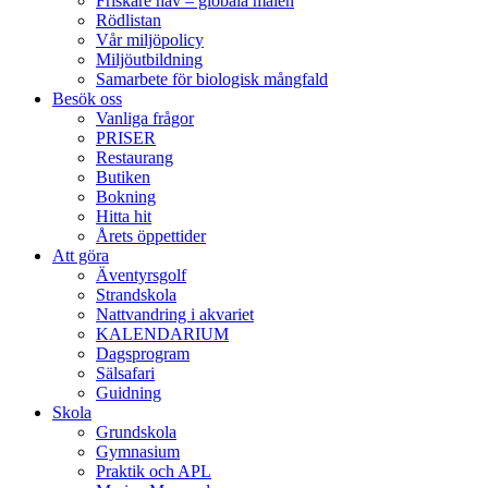
Friskare hav – globala målen
Rödlistan
Vår miljöpolicy
Miljöutbildning
Samarbete för biologisk mångfald
Besök oss
Vanliga frågor
PRISER
Restaurang
Butiken
Bokning
Hitta hit
Årets öppettider
Att göra
Äventyrsgolf
Strandskola
Nattvandring i akvariet
KALENDARIUM
Dagsprogram
Sälsafari
Guidning
Skola
Grundskola
Gymnasium
Praktik och APL