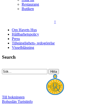
Restaurang
Butiken
↑
Om Havets Hus
Hållbarhetspolicy
Press
Tillgänglighets- redogörelse
Visselblåsning
Search
Till bokningen
Bohuslän Turistinfo