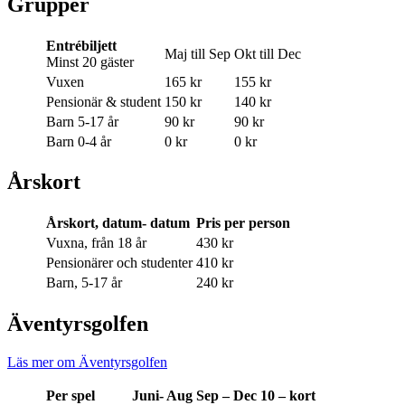
Grupper
Entrébiljett
Maj till Sep
Okt till Dec
Minst 20 gäster
Vuxen
165 kr
155 kr
Pensionär & student
150 kr
140 kr
Barn 5-17 år
90 kr
90 kr
Barn 0-4 år
0 kr
0 kr
Årskort
Årskort, datum- datum
Pris per person
Vuxna, från 18 år
430 kr
Pensionärer och studenter
410 kr
Barn, 5-17 år
240 kr
Äventyrsgolfen
Läs mer om Äventyrsgolfen
Per spel
Juni- Aug
Sep – Dec
10 – kort