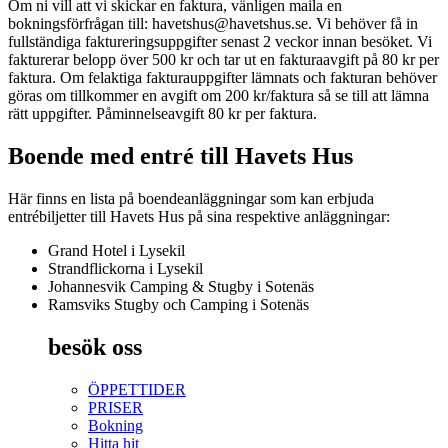
Om ni vill att vi skickar en faktura, vänligen maila en
bokningsförfrågan till: havetshus@havetshus.se. Vi behöver få in
fullständiga faktureringsuppgifter senast 2 veckor innan besöket. Vi
fakturerar belopp över 500 kr och tar ut en fakturaavgift på 80 kr per
faktura. Om felaktiga fakturauppgifter lämnats och fakturan behöver
göras om tillkommer en avgift om 200 kr/faktura så se till att lämna
rätt uppgifter. Påminnelseavgift 80 kr per faktura.
Boende med entré till Havets Hus
Här finns en lista på boendeanläggningar som kan erbjuda
entrébiljetter till Havets Hus på sina respektive anläggningar:
Grand Hotel i Lysekil
Strandflickorna i Lysekil
Johannesvik Camping & Stugby i Sotenäs
Ramsviks Stugby och Camping i Sotenäs
besök oss
ÖPPETTIDER
PRISER
Bokning
Hitta hit