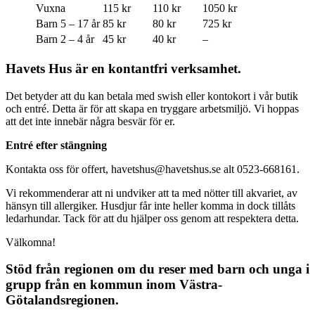
Vuxna
115 kr
110 kr
1050 kr
Barn 5 – 17 år
85 kr
80 kr
725 kr
Barn 2 – 4 år
45 kr
40 kr
–
Havets Hus är en kontantfri verksamhet.
Det betyder att du kan betala med swish eller kontokort i vår butik
och entré. Detta är för att skapa en tryggare arbetsmiljö. Vi hoppas
att det inte innebär några besvär för er.
Entré efter stängning
Kontakta oss för offert, havetshus@havetshus.se alt 0523-668161.
Vi rekommenderar att ni undviker att ta med nötter till akvariet, av
hänsyn till allergiker. Husdjur får inte heller komma in dock tillåts
ledarhundar. Tack för att du hjälper oss genom att respektera detta.
Välkomna!
Stöd från regionen om du reser med barn och unga i
grupp från en kommun inom Västra-
Götalandsregionen.