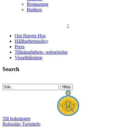
Restaurang
Butiken
↑
Om Havets Hus
Hållbarhetspolicy
Press
Tillgänglighets- redogörelse
Visselblåsning
Search
Till bokningen
Bohuslän Turistinfo