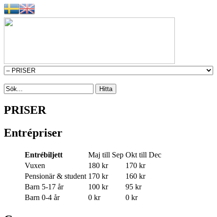
PRISER
Entrépriser
Entrébiljett
Maj till Sep
Okt till Dec
Vuxen
180 kr
170 kr
Pensionär & student
170 kr
160 kr
Barn 5-17 år
100 kr
95 kr
Barn 0-4 år
0 kr
0 kr