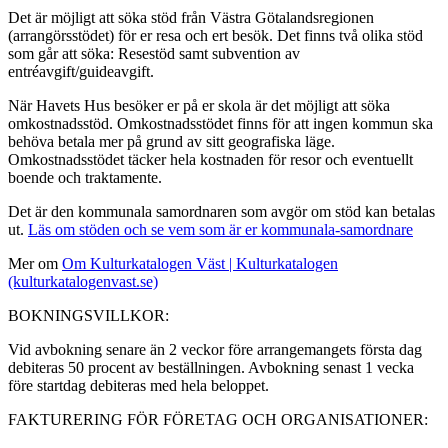
Det är möjligt att söka stöd från Västra Götalandsregionen
(arrangörsstödet) för er resa och ert besök. Det finns två olika stöd
som går att söka: Resestöd samt subvention av
entréavgift/guideavgift.
När Havets Hus besöker er på er skola är det möjligt att söka
omkostnadsstöd. Omkostnadsstödet finns för att ingen kommun ska
behöva betala mer på grund av sitt geografiska läge.
Omkostnadsstödet täcker hela kostnaden för resor och eventuellt
boende och traktamente.
Det är den kommunala samordnaren som avgör om stöd kan betalas
ut.
Läs om stöden och se vem som är er kommunala-samordnare
Mer om
Om Kulturkatalogen Väst | Kulturkatalogen
(kulturkatalogenvast.se)
BOKNINGSVILLKOR:
Vid avbokning senare än 2 veckor före arrangemangets första dag
debiteras 50 procent av beställningen. Avbokning senast 1 vecka
före startdag debiteras med hela beloppet.
FAKTURERING FÖR FÖRETAG OCH ORGANISATIONER: